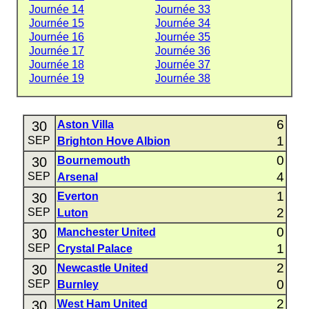
Journée 14
Journée 33
Journée 15
Journée 34
Journée 16
Journée 35
Journée 17
Journée 36
Journée 18
Journée 37
Journée 19
Journée 38
6
30
Aston Villa
1
SEP
Brighton Hove Albion
0
30
Bournemouth
4
SEP
Arsenal
1
30
Everton
2
SEP
Luton
0
30
Manchester United
1
SEP
Crystal Palace
2
30
Newcastle United
0
SEP
Burnley
2
30
West Ham United