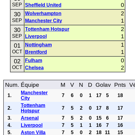
0
SEP
Sheffield United
2
30
Wolverhampton
1
SEP
Manchester City
2
30
Tottenham Hotspur
1
SEP
Liverpool
1
01
Nottingham
1
OCT
Brentford
0
02
Fulham
2
OCT
Chelsea
Num.
Équipe
M
V
N
D
Golav
Pnts
Vé
Manchester
1.
7
6
0
1
17
5
18
City
Tottenham
2.
7
5
2
0
17
8
17
Hotspur
3.
Arsenal
7
5
2
0
15
6
17
4.
Liverpool
7
5
1
1
16
7
16
5.
Aston Villa
7
5
0
2
18
11
15