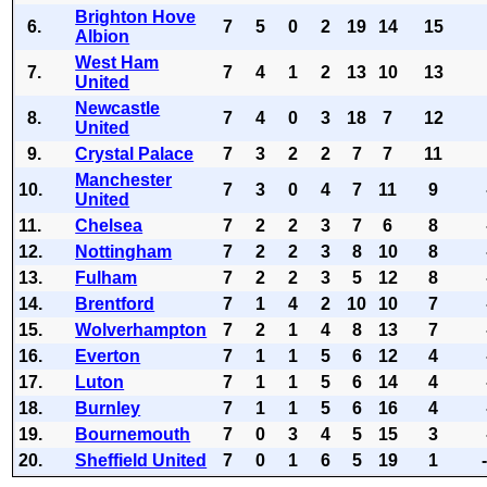
Brighton Hove
6.
7
5
0
2
19
14
15
Albion
West Ham
7.
7
4
1
2
13
10
13
United
Newcastle
8.
7
4
0
3
18
7
12
United
9.
Crystal Palace
7
3
2
2
7
7
11
Manchester
10.
7
3
0
4
7
11
9
United
11.
Chelsea
7
2
2
3
7
6
8
12.
Nottingham
7
2
2
3
8
10
8
13.
Fulham
7
2
2
3
5
12
8
14.
Brentford
7
1
4
2
10
10
7
15.
Wolverhampton
7
2
1
4
8
13
7
16.
Everton
7
1
1
5
6
12
4
17.
Luton
7
1
1
5
6
14
4
18.
Burnley
7
1
1
5
6
16
4
19.
Bournemouth
7
0
3
4
5
15
3
20.
Sheffield United
7
0
1
6
5
19
1