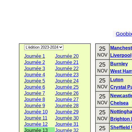
Goobi
25
Mancheste
NOV
Liverpool
Journée 1
Journée 20
Journée 2
Journée 21
25
Burnley
Journée 3
Journée 22
NOV
West Ham
Journée 4
Journée 23
25
Luton
Journée 5
Journée 24
NOV
Journée 6
Journée 25
Crystal P
Journée 7
Journée 26
25
Newcastle
Journée 8
Journée 27
NOV
Chelsea
Journée 9
Journée 28
25
Nottingh
Journée 10
Journée 29
Journée 11
Journée 30
NOV
Brighton 
Journée 12
Journée 31
25
Sheffield
Journée 13
Journée 32