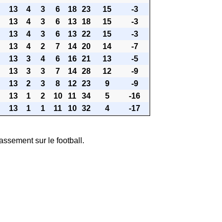
13
4
3
6
18
23
15
-3
13
4
3
6
13
18
15
-3
13
4
3
6
13
22
15
-3
13
4
2
7
14
20
14
-7
13
3
4
6
16
21
13
-5
13
3
3
7
14
28
12
-9
13
2
3
8
12
23
9
-9
13
1
2
10
11
34
5
-16
13
1
1
11
10
32
4
-17
assement sur le football.