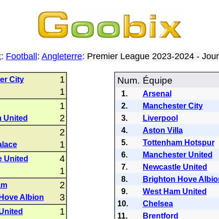
x
:
Football
:
Angleterre
: Premier League 2023-2024 - Jo
1
r City
Num.
Équipe
1
1.
Arsenal
1
2.
Manchester City
2
 United
3.
Liverpool
4.
Aston Villa
2
5.
Tottenham Hotspur
1
alace
6.
Manchester United
4
 United
7.
Newcastle United
1
8.
Brighton Hove Albio
2
am
9.
West Ham United
3
Hove Albion
10.
Chelsea
1
 United
11.
Brentford