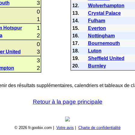
3
outh
12.
Wolverhampton
0
13.
Crystal Palace
1
14.
Fulham
1
m Hotspur
15.
Everton
2
la
16.
Nottingham
17.
Bournemouth
0
18.
Luton
3
er United
19.
Sheffield United
3
20.
Burnley
2
mpton
nir des résultats supplémentaires, calendriers et tableaux de cl
Retour à la page principale
© 2026 fr.goobix.com |
Votre avis
|
Charte de confidentialité