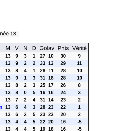
urnée 13
M
V
N
D
Golav
Pnts
Vérité
13
9
3
1
27
10
30
9
13
9
2
2
33
13
29
11
13
8
4
1
28
11
28
10
13
9
1
3
31
18
28
10
13
8
2
3
25
17
26
8
13
8
0
5
16
16
24
3
13
7
2
4
31
14
23
2
n
13
6
4
3
28
23
22
1
13
6
2
5
23
23
20
2
13
4
4
5
22
20
16
-5
13
4
4
5
19
18
16
-5