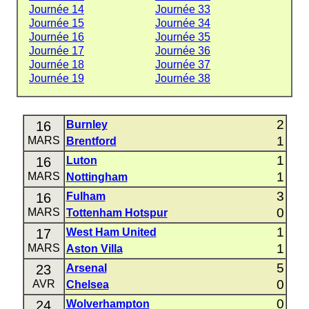
Journée 14
Journée 33
Journée 15
Journée 34
Journée 16
Journée 35
Journée 17
Journée 36
Journée 18
Journée 37
Journée 19
Journée 38
2
16
Burnley
1
MARS
Brentford
1
16
Luton
1
MARS
Nottingham
3
16
Fulham
0
MARS
Tottenham Hotspur
1
17
West Ham United
1
MARS
Aston Villa
5
23
Arsenal
0
AVR
Chelsea
0
24
Wolverhampton