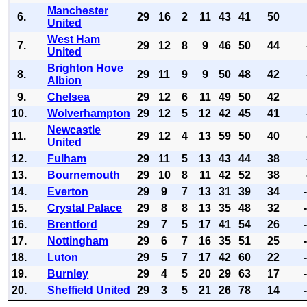
Manchester
6.
29
16
2
11
43
41
50
United
West Ham
7.
29
12
8
9
46
50
44
United
Brighton Hove
8.
29
11
9
9
50
48
42
Albion
9.
Chelsea
29
12
6
11
49
50
42
10.
Wolverhampton
29
12
5
12
42
45
41
Newcastle
11.
29
12
4
13
59
50
40
United
12.
Fulham
29
11
5
13
43
44
38
13.
Bournemouth
29
10
8
11
42
52
38
14.
Everton
29
9
7
13
31
39
34
15.
Crystal Palace
29
8
8
13
35
48
32
16.
Brentford
29
7
5
17
41
54
26
17.
Nottingham
29
6
7
16
35
51
25
18.
Luton
29
5
7
17
42
60
22
19.
Burnley
29
4
5
20
29
63
17
20.
Sheffield United
29
3
5
21
26
78
14