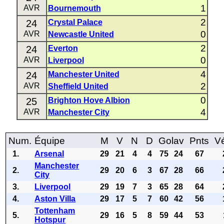
1
AVR
Bournemouth
2
24
Crystal Palace
0
AVR
Newcastle United
2
24
Everton
0
AVR
Liverpool
4
24
Manchester United
2
AVR
Sheffield United
0
25
Brighton Hove Albion
4
AVR
Manchester City
Num.
Équipe
M
V
N
D
Golav
Pnts
Vé
1.
Arsenal
29
21
4
4
75
24
67
Manchester
2.
29
20
6
3
67
28
66
City
3.
Liverpool
29
19
7
3
65
28
64
4.
Aston Villa
29
17
5
7
60
42
56
Tottenham
5.
29
16
5
8
59
44
53
Hotspur