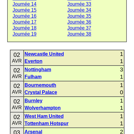
Journée 14
Journée 33
Journée 15
Journée 34
Journée 16
Journée 35
Journée 17
Journée 36
Journée 18
Journée 37
Journée 19
Journée 38
1
02
Newcastle United
1
AVR
Everton
3
02
Nottingham
1
AVR
Fulham
1
02
Bournemouth
0
AVR
Crystal Palace
1
02
Burnley
1
AVR
Wolverhampton
1
02
West Ham United
1
AVR
Tottenham Hotspur
2
03
Arsenal