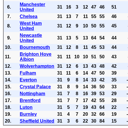
Manchester
6.
31
16
3
12
47
46
51
United
7.
Chelsea
31
13
7
11
55
55
46
West Ham
8.
31
12
9
10
50
55
45
United
Newcastle
9.
31
13
5
13
64
54
44
United
10.
Bournemouth
31
12
8
11
45
53
44
Brighton Hove
11.
31
11
10
10
51
50
43
Albion
12.
Wolverhampton
31
12
6
13
43
48
42
13.
Fulham
31
11
6
14
47
50
39
14.
Everton
31
9
8
14
33
42
35
15.
Crystal Palace
31
8
9
14
36
50
33
16.
Nottingham
31
7
8
16
39
53
29
17.
Brentford
31
7
7
17
42
55
28
18.
Luton
31
5
7
19
43
64
22
19.
Burnley
31
4
7
20
32
66
19
20.
Sheffield United
31
3
6
22
30
84
15