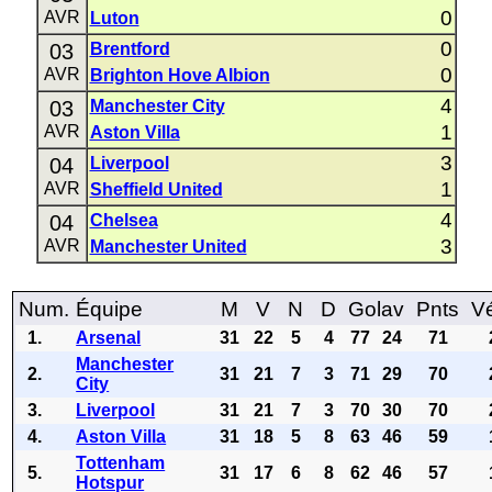
0
AVR
Luton
0
03
Brentford
0
AVR
Brighton Hove Albion
4
03
Manchester City
1
AVR
Aston Villa
3
04
Liverpool
1
AVR
Sheffield United
4
04
Chelsea
3
AVR
Manchester United
Num.
Équipe
M
V
N
D
Golav
Pnts
Vé
1.
Arsenal
31
22
5
4
77
24
71
Manchester
2.
31
21
7
3
71
29
70
City
3.
Liverpool
31
21
7
3
70
30
70
4.
Aston Villa
31
18
5
8
63
46
59
Tottenham
5.
31
17
6
8
62
46
57
Hotspur