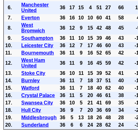
Manchester
6.
36
17
15
4
51
27
66
United
7.
Everton
36
16
10
10
60
41
58
West
8.
36
12
9
15
42
48
45
Bromwich
9.
Southampton
36
11
10
15
39
46
43
-
10.
Leicester City
36
12
7
17
46
60
43
-
11.
Bournemouth
36
11
9
16
52
65
42
-
West Ham
12.
36
11
9
16
45
59
42
-
United
13.
Stoke City
36
10
11
15
39
52
41
-
14.
Burnley
36
11
7
18
37
51
40
-
15.
Watford
36
11
7
18
40
62
40
-
16.
Crystal Palace
36
11
5
20
46
61
38
-
17.
Swansea City
36
10
5
21
41
69
35
-
18.
Hull City
36
9
7
20
36
69
34
-
19.
Middlesbrough
36
5
13
18
26
48
28
-
20.
Sunderland
36
6
6
24
28
62
24
-