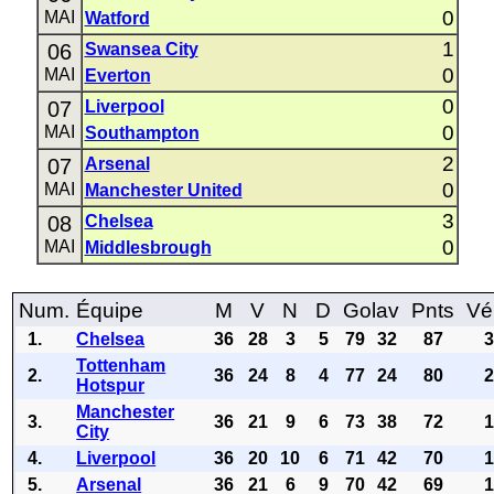
0
MAI
Watford
1
06
Swansea City
0
MAI
Everton
0
07
Liverpool
0
MAI
Southampton
2
07
Arsenal
0
MAI
Manchester United
3
08
Chelsea
0
MAI
Middlesbrough
Num.
Équipe
M
V
N
D
Golav
Pnts
Vé
1.
Chelsea
36
28
3
5
79
32
87
Tottenham
2.
36
24
8
4
77
24
80
Hotspur
Manchester
3.
36
21
9
6
73
38
72
City
4.
Liverpool
36
20
10
6
71
42
70
5.
Arsenal
36
21
6
9
70
42
69