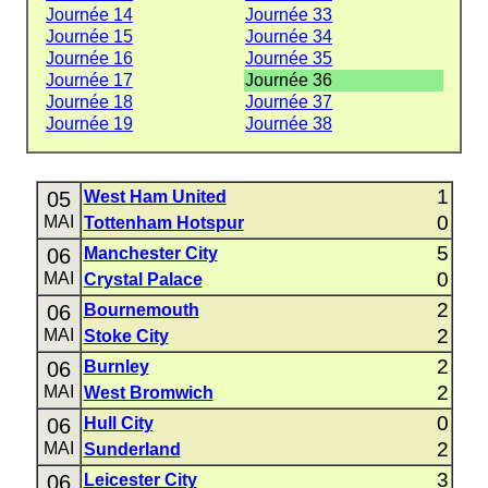
Journée 14
Journée 33
Journée 15
Journée 34
Journée 16
Journée 35
Journée 17
Journée 36
Journée 18
Journée 37
Journée 19
Journée 38
1
05
West Ham United
0
MAI
Tottenham Hotspur
5
06
Manchester City
0
MAI
Crystal Palace
2
06
Bournemouth
2
MAI
Stoke City
2
06
Burnley
2
MAI
West Bromwich
0
06
Hull City
2
MAI
Sunderland
3
06
Leicester City