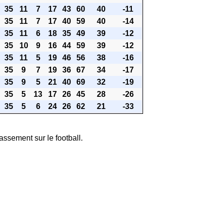
35
11
7
17
43
60
40
-11
35
11
7
17
40
59
40
-14
35
11
6
18
35
49
39
-12
35
10
9
16
44
59
39
-12
35
11
5
19
46
56
38
-16
35
9
7
19
36
67
34
-17
35
9
5
21
40
69
32
-19
35
5
13
17
26
45
28
-26
35
5
6
24
26
62
21
-33
assement sur le football.