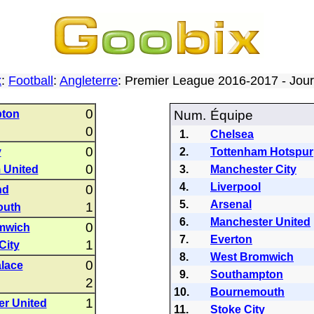
x
:
Football
:
Angleterre
: Premier League 2016-2017 - Jo
0
ton
Num.
Équipe
0
1.
Chelsea
0
y
2.
Tottenham Hotspur
0
 United
3.
Manchester City
4.
Liverpool
0
nd
5.
Arsenal
1
outh
6.
Manchester United
0
mwich
7.
Everton
1
City
8.
West Bromwich
0
alace
9.
Southampton
2
10.
Bournemouth
1
r United
11.
Stoke City