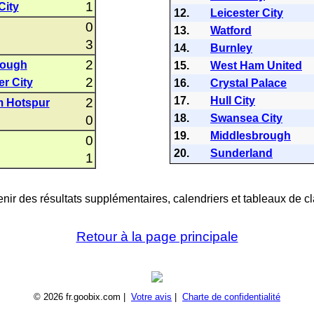
1
City
12.
Leicester City
0
13.
Watford
3
14.
Burnley
2
rough
15.
West Ham United
2
r City
16.
Crystal Palace
17.
Hull City
2
m Hotspur
18.
Swansea City
0
19.
Middlesbrough
0
20.
Sunderland
1
nir des résultats supplémentaires, calendriers et tableaux de cl
Retour à la page principale
© 2026 fr.goobix.com |
Votre avis
|
Charte de confidentialité