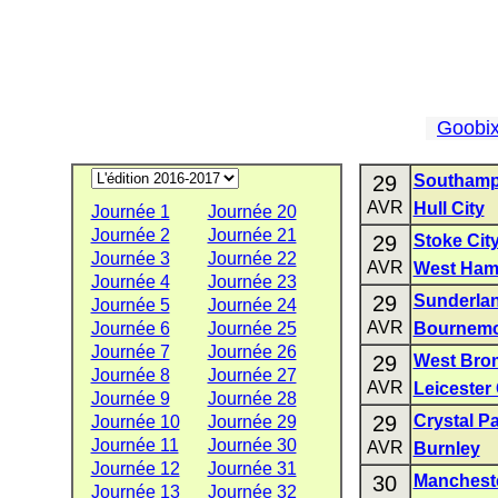
Goobi
29
Southamp
AVR
Hull City
Journée 1
Journée 20
Journée 2
Journée 21
29
Stoke Cit
Journée 3
Journée 22
AVR
West Ham
Journée 4
Journée 23
29
Sunderla
Journée 5
Journée 24
AVR
Journée 6
Journée 25
Bournem
Journée 7
Journée 26
29
West Bro
Journée 8
Journée 27
AVR
Leicester 
Journée 9
Journée 28
29
Crystal P
Journée 10
Journée 29
Journée 11
Journée 30
AVR
Burnley
Journée 12
Journée 31
30
Mancheste
Journée 13
Journée 32