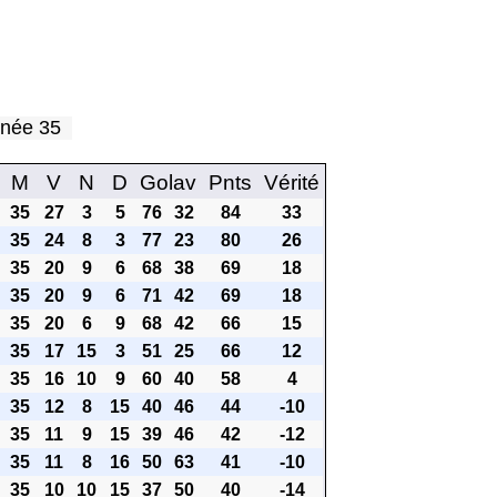
urnée 35
M
V
N
D
Golav
Pnts
Vérité
35
27
3
5
76
32
84
33
35
24
8
3
77
23
80
26
35
20
9
6
68
38
69
18
35
20
9
6
71
42
69
18
35
20
6
9
68
42
66
15
35
17
15
3
51
25
66
12
35
16
10
9
60
40
58
4
35
12
8
15
40
46
44
-10
35
11
9
15
39
46
42
-12
35
11
8
16
50
63
41
-10
35
10
10
15
37
50
40
-14