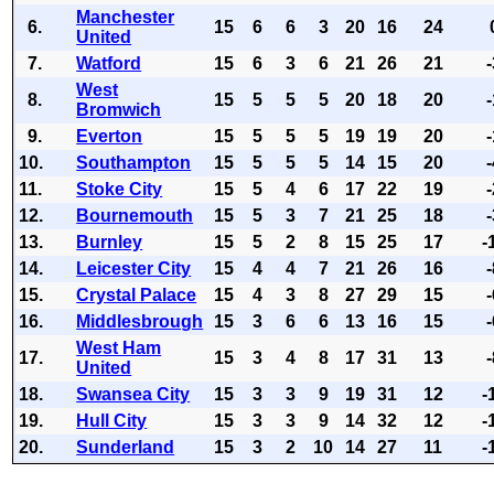
Manchester
6.
15
6
6
3
20
16
24
United
7.
Watford
15
6
3
6
21
26
21
West
8.
15
5
5
5
20
18
20
Bromwich
9.
Everton
15
5
5
5
19
19
20
10.
Southampton
15
5
5
5
14
15
20
11.
Stoke City
15
5
4
6
17
22
19
12.
Bournemouth
15
5
3
7
21
25
18
13.
Burnley
15
5
2
8
15
25
17
-
14.
Leicester City
15
4
4
7
21
26
16
15.
Crystal Palace
15
4
3
8
27
29
15
16.
Middlesbrough
15
3
6
6
13
16
15
West Ham
17.
15
3
4
8
17
31
13
United
18.
Swansea City
15
3
3
9
19
31
12
-
19.
Hull City
15
3
3
9
14
32
12
-
20.
Sunderland
15
3
2
10
14
27
11
-