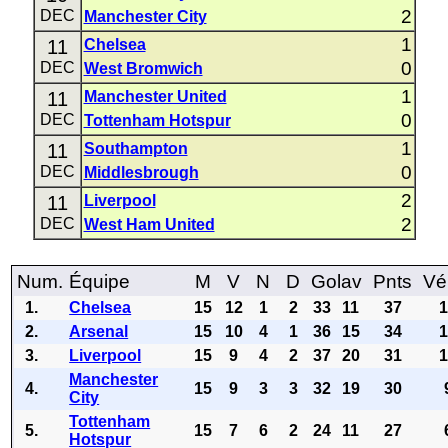
2
DEC
Manchester City
1
11
Chelsea
0
DEC
West Bromwich
1
11
Manchester United
0
DEC
Tottenham Hotspur
1
11
Southampton
0
DEC
Middlesbrough
2
11
Liverpool
2
DEC
West Ham United
Num.
Équipe
M
V
N
D
Golav
Pnts
Vé
1.
Chelsea
15
12
1
2
33
11
37
2.
Arsenal
15
10
4
1
36
15
34
3.
Liverpool
15
9
4
2
37
20
31
Manchester
4.
15
9
3
3
32
19
30
City
Tottenham
5.
15
7
6
2
24
11
27
Hotspur