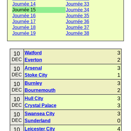
Journée 14
Journée 33
Journée 15
Journée 34
Journée 16
Journée 35
Journée 17
Journée 36
Journée 18
Journée 37
Journée 19
Journée 38
3
10
Watford
2
DEC
Everton
3
10
Arsenal
1
DEC
Stoke City
3
10
Burnley
2
DEC
Bournemouth
3
10
Hull City
3
DEC
Crystal Palace
3
10
Swansea City
0
DEC
Sunderland
4
10
Leicester City