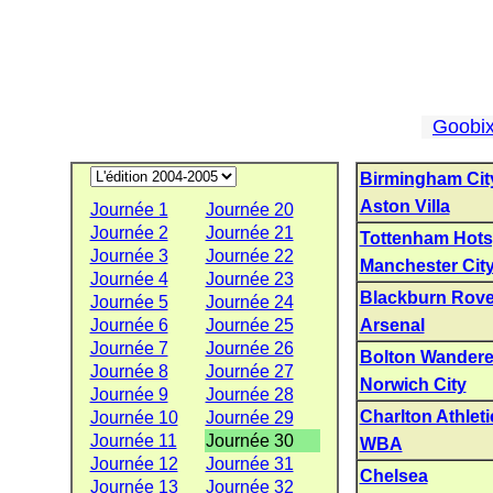
Goobi
Birmingham Cit
Aston Villa
Journée 1
Journée 20
Journée 2
Journée 21
Tottenham Hots
Journée 3
Journée 22
Manchester Cit
Journée 4
Journée 23
Blackburn Rove
Journée 5
Journée 24
Journée 6
Journée 25
Arsenal
Journée 7
Journée 26
Bolton Wandere
Journée 8
Journée 27
Norwich City
Journée 9
Journée 28
Charlton Athleti
Journée 10
Journée 29
Journée 11
Journée 30
WBA
Journée 12
Journée 31
Chelsea
Journée 13
Journée 32