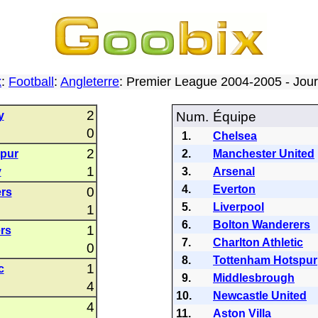
x
:
Football
:
Angleterre
: Premier League 2004-2005 - Jo
2
y
Num.
Équipe
0
1.
Chelsea
2
pur
2.
Manchester United
1
y
3.
Arsenal
4.
Everton
0
rs
5.
Liverpool
1
6.
Bolton Wanderers
1
rs
7.
Charlton Athletic
0
8.
Tottenham Hotspur
1
c
9.
Middlesbrough
4
10.
Newcastle United
4
11.
Aston Villa