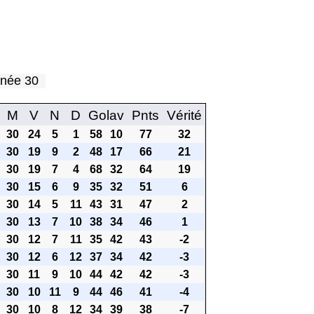
urnée 30
M
V
N
D
Golav
Pnts
Vérité
30
24
5
1
58
10
77
32
30
19
9
2
48
17
66
21
30
19
7
4
68
32
64
19
30
15
6
9
35
32
51
6
30
14
5
11
43
31
47
2
30
13
7
10
38
34
46
1
30
12
7
11
35
42
43
-2
30
12
6
12
37
34
42
-3
30
11
9
10
44
42
42
-3
30
10
11
9
44
46
41
-4
30
10
8
12
34
39
38
-7