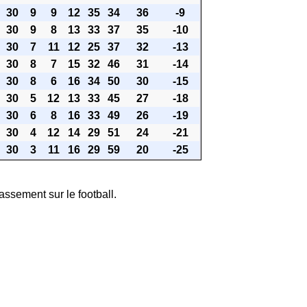
30
9
9
12
35
34
36
-9
30
9
8
13
33
37
35
-10
30
7
11
12
25
37
32
-13
30
8
7
15
32
46
31
-14
30
8
6
16
34
50
30
-15
30
5
12
13
33
45
27
-18
30
6
8
16
33
49
26
-19
30
4
12
14
29
51
24
-21
30
3
11
16
29
59
20
-25
assement sur le football.