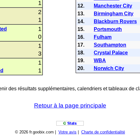
1
12.
Manchester City
2
13.
Birmingham City
1
14.
Blackburn Rovers
1
ted
15.
Portsmouth
0
16.
Fulham
17.
Southampton
1
18.
Crystal Palace
3
19.
WBA
1
20.
Norwich City
1
ed
nir des résultats supplémentaires, calendriers et tableaux de cl
Retour à la page principale
© 2026 fr.goobix.com |
Votre avis
|
Charte de confidentialité