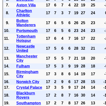
7.
Aston Villa
17
6
7
4
22
19
25
Charlton
8.
17
7
3
7
19
27
24
Athletic
Bolton
9.
17
6
5
6
26
25
23
Wanderers
10.
Portsmouth
17
6
5
6
23
24
23
Tottenham
11.
17
6
4
7
16
17
22
Hotspur
Newcastle
12.
17
5
6
6
28
32
21
United
Manchester
13.
17
5
5
7
21
18
20
City
14.
Fulham
17
5
3
9
19
28
18
Birmingham
15.
17
3
8
6
14
19
17
City
16.
Norwich City
17
2
9
6
17
28
15
-
17.
Crystal Palace
17
3
5
9
17
24
14
-
Blackburn
18.
17
2
8
7
16
30
14
-
Rovers
19.
Southampton
17
2
7
8
17
26
13
-