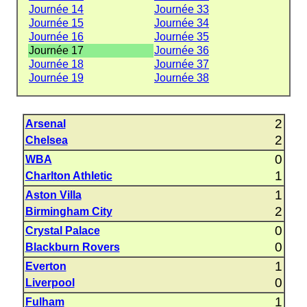
Journée 14
Journée 33
Journée 15
Journée 34
Journée 16
Journée 35
Journée 17
Journée 36
Journée 18
Journée 37
Journée 19
Journée 38
2
Arsenal
2
Chelsea
0
WBA
1
Charlton Athletic
1
Aston Villa
2
Birmingham City
0
Crystal Palace
0
Blackburn Rovers
1
Everton
0
Liverpool
1
Fulham