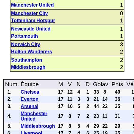
1
Manchester United
0
Manchester City
1
Tottenham Hotspur
1
Newcastle United
1
Portsmouth
3
Norwich City
2
Bolton Wanderers
2
Southampton
2
Middlesbrough
Num.
Équipe
M
V
N
D
Golav
Pnts
Vé
1.
Chelsea
17
12
4
1
33
8
40
2.
Everton
17
11
3
3
21
14
36
3.
Arsenal
17
10
5
2
44
22
35
Manchester
4.
17
8
7
2
23
11
31
United
5.
Middlesbrough
17
8
5
4
29
22
29
6.
Liverpool
17
7
4
6
25
19
25