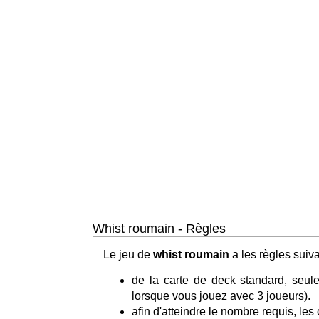
Whist roumain - Règles
Le jeu de
whist roumain
a les règles suiva
de la carte de deck standard, seul
lorsque vous jouez avec 3 joueurs).
afin d'atteindre le nombre requis, les c