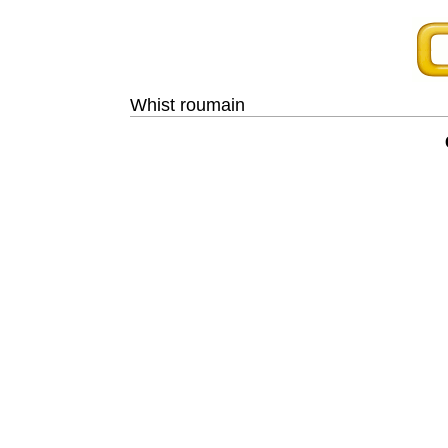
Whist roumain