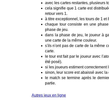
avec les cartes restantes, plusieurs to
cela signifie que 1 carte est distribu
retour vers 1.
à titre exceptionnel, les tours de 1 e
chaque tour consiste en une phase d
phase de jeu.
dans la phase de jeu, le joueur à ga
une carte de la même couleur.
s'ils n'ont pas de carte de la même c
carte.
le tour est fait par le joueur avec l'a
été posé).
si les joueurs estiment correctement 
sinon, leur score est abaissé avec la d
le match se termine après le dernier 
partie.
Autres jeux en ligne