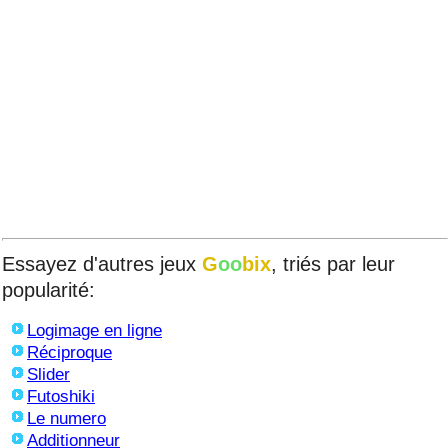
Essayez d'autres jeux
G
oo
bix
, triés par leur
popularité:
Logimage en ligne
Réciproque
Slider
Futoshiki
Le numero
Additionneur