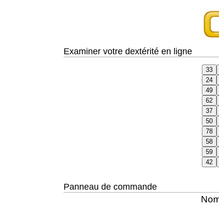
Examiner votre dextérité en ligne
Panneau de commande
Nom