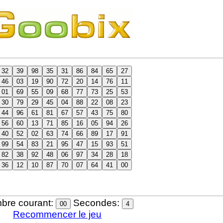
bre courant:
Secondes:
Recommencer le jeu