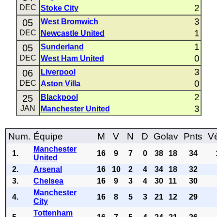
2
DEC
Stoke City
3
05
West Bromwich
1
DEC
Newcastle United
1
05
Sunderland
0
DEC
West Ham United
3
06
Liverpool
0
DEC
Aston Villa
2
25
Blackpool
3
JAN
Manchester United
Num.
Équipe
M
V
N
D
Golav
Pnts
Vé
Manchester
1.
16
9
7
0
38
18
34
United
2.
Arsenal
16
10
2
4
34
18
32
3.
Chelsea
16
9
3
4
30
11
30
Manchester
4.
16
8
5
3
21
12
29
City
Tottenham