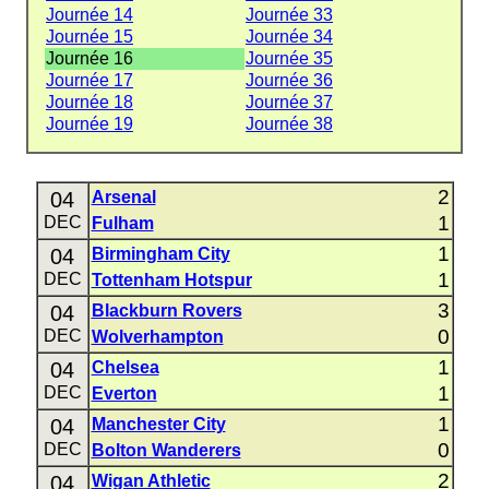
Journée 14
Journée 33
Journée 15
Journée 34
Journée 16
Journée 35
Journée 17
Journée 36
Journée 18
Journée 37
Journée 19
Journée 38
2
04
Arsenal
1
DEC
Fulham
1
04
Birmingham City
1
DEC
Tottenham Hotspur
3
04
Blackburn Rovers
0
DEC
Wolverhampton
1
04
Chelsea
1
DEC
Everton
1
04
Manchester City
0
DEC
Bolton Wanderers
2
04
Wigan Athletic