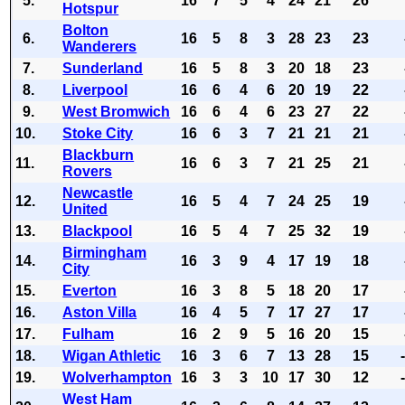
5.
16
7
5
4
24
21
26
Hotspur
Bolton
6.
16
5
8
3
28
23
23
Wanderers
7.
Sunderland
16
5
8
3
20
18
23
8.
Liverpool
16
6
4
6
20
19
22
9.
West Bromwich
16
6
4
6
23
27
22
10.
Stoke City
16
6
3
7
21
21
21
Blackburn
11.
16
6
3
7
21
25
21
Rovers
Newcastle
12.
16
5
4
7
24
25
19
United
13.
Blackpool
16
5
4
7
25
32
19
Birmingham
14.
16
3
9
4
17
19
18
City
15.
Everton
16
3
8
5
18
20
17
16.
Aston Villa
16
4
5
7
17
27
17
17.
Fulham
16
2
9
5
16
20
15
18.
Wigan Athletic
16
3
6
7
13
28
15
19.
Wolverhampton
16
3
3
10
17
30
12
West Ham