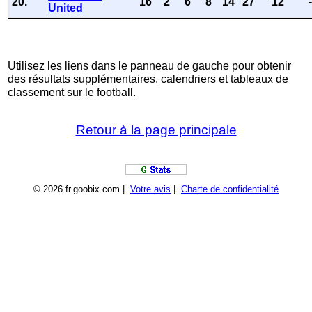
20.
16
2
6
8
14
27
12
United
Utilisez les liens dans le panneau de gauche pour obtenir
des résultats supplémentaires, calendriers et tableaux de
classement sur le football.
Retour à la page principale
© 2026 fr.goobix.com |
Votre avis
|
Charte de confidentialité