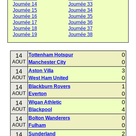
Journée 14
Journée 33
Journée 15
Journée 34
Journée 16
Journée 35
Journée 17
Journée 36
Journée 18
Journée 37
Journée 19
Journée 38
0
14
Tottenham Hotspur
0
AOUT
Manchester City
3
14
Aston Villa
0
AOUT
West Ham United
1
14
Blackburn Rovers
0
AOUT
Everton
0
14
Wigan Athletic
4
AOUT
Blackpool
0
14
Bolton Wanderers
0
AOUT
Fulham
2
14
Sunderland