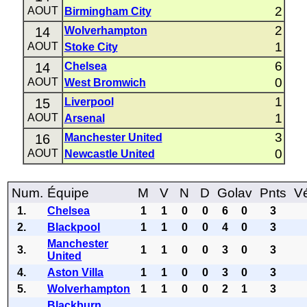
2
AOUT
Birmingham City
2
14
Wolverhampton
1
AOUT
Stoke City
6
14
Chelsea
0
AOUT
West Bromwich
1
15
Liverpool
1
AOUT
Arsenal
3
16
Manchester United
0
AOUT
Newcastle United
Num.
Équipe
M
V
N
D
Golav
Pnts
Vé
1.
Chelsea
1
1
0
0
6
0
3
2.
Blackpool
1
1
0
0
4
0
3
Manchester
3.
1
1
0
0
3
0
3
United
4.
Aston Villa
1
1
0
0
3
0
3
5.
Wolverhampton
1
1
0
0
2
1
3
Blackburn