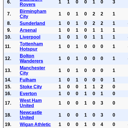
6.
1
1
0
0
1
0
3
Rovers
Birmingham
7.
1
0
1
0
2
2
1
City
8.
Sunderland
1
0
1
0
2
2
1
9.
Arsenal
1
0
1
0
1
1
1
10.
Liverpool
1
0
1
0
1
1
1
Tottenham
11.
1
0
1
0
0
0
1
Hotspur
Bolton
12.
1
0
1
0
0
0
1
Wanderers
Manchester
13.
1
0
1
0
0
0
1
City
14.
Fulham
1
0
1
0
0
0
1
15.
Stoke City
1
0
0
1
1
2
0
16.
Everton
1
0
0
1
0
1
0
West Ham
17.
1
0
0
1
0
3
0
United
Newcastle
18.
1
0
0
1
0
3
0
United
19.
Wigan Athletic
1
0
0
1
0
4
0