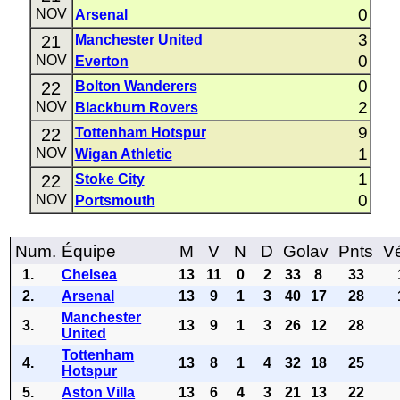
0
NOV
Arsenal
3
21
Manchester United
0
NOV
Everton
0
22
Bolton Wanderers
2
NOV
Blackburn Rovers
9
22
Tottenham Hotspur
1
NOV
Wigan Athletic
1
22
Stoke City
0
NOV
Portsmouth
Num.
Équipe
M
V
N
D
Golav
Pnts
Vé
1.
Chelsea
13
11
0
2
33
8
33
2.
Arsenal
13
9
1
3
40
17
28
Manchester
3.
13
9
1
3
26
12
28
United
Tottenham
4.
13
8
1
4
32
18
25
Hotspur
5.
Aston Villa
13
6
4
3
21
13
22