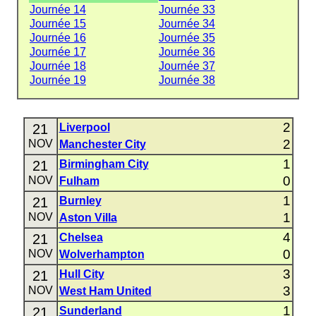
Journée 14
Journée 33
Journée 15
Journée 34
Journée 16
Journée 35
Journée 17
Journée 36
Journée 18
Journée 37
Journée 19
Journée 38
2
21
Liverpool
2
NOV
Manchester City
1
21
Birmingham City
0
NOV
Fulham
1
21
Burnley
1
NOV
Aston Villa
4
21
Chelsea
0
NOV
Wolverhampton
3
21
Hull City
3
NOV
West Ham United
1
21
Sunderland