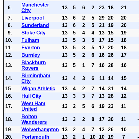
Manchester
6.
13
5
6
2
23
18
21
City
7.
Liverpool
13
6
2
5
29
20
20
8.
Sunderland
13
6
2
5
21
19
20
9.
Stoke City
13
5
4
4
13
15
19
10.
Fulham
13
5
3
5
17
15
18
11.
Everton
13
5
3
5
17
20
18
12.
Burnley
13
5
2
6
16
26
17
Blackburn
13.
13
5
1
7
16
28
16
Rovers
Birmingham
14.
13
4
3
6
11
14
15
City
15.
Wigan Athletic
13
4
2
7
14
31
14
16.
Hull City
13
3
3
7
13
28
12
West Ham
17.
13
2
5
6
19
23
11
United
Bolton
18.
13
3
2
8
17
30
11
Wanderers
19.
Wolverhampton
13
2
4
7
12
26
10
20.
Portsmouth
13
2
1
10
10
19
7