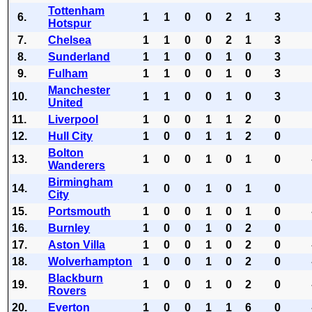
Tottenham
6.
1
1
0
0
2
1
3
Hotspur
7.
Chelsea
1
1
0
0
2
1
3
8.
Sunderland
1
1
0
0
1
0
3
9.
Fulham
1
1
0
0
1
0
3
Manchester
10.
1
1
0
0
1
0
3
United
11.
Liverpool
1
0
0
1
1
2
0
12.
Hull City
1
0
0
1
1
2
0
Bolton
13.
1
0
0
1
0
1
0
Wanderers
Birmingham
14.
1
0
0
1
0
1
0
City
15.
Portsmouth
1
0
0
1
0
1
0
16.
Burnley
1
0
0
1
0
2
0
17.
Aston Villa
1
0
0
1
0
2
0
18.
Wolverhampton
1
0
0
1
0
2
0
Blackburn
19.
1
0
0
1
0
2
0
Rovers
20.
Everton
1
0
0
1
1
6
0