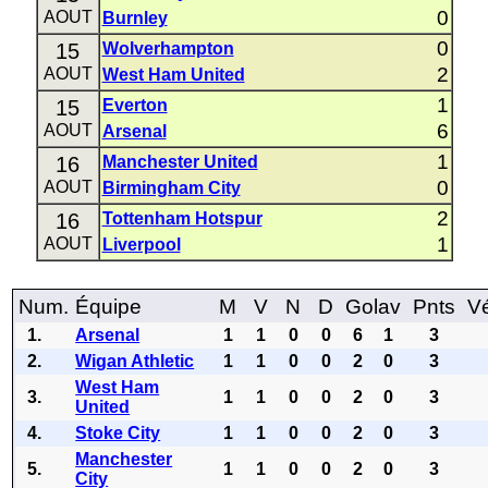
0
AOUT
Burnley
0
15
Wolverhampton
2
AOUT
West Ham United
1
15
Everton
6
AOUT
Arsenal
1
16
Manchester United
0
AOUT
Birmingham City
2
16
Tottenham Hotspur
1
AOUT
Liverpool
Num.
Équipe
M
V
N
D
Golav
Pnts
Vé
1.
Arsenal
1
1
0
0
6
1
3
2.
Wigan Athletic
1
1
0
0
2
0
3
West Ham
3.
1
1
0
0
2
0
3
United
4.
Stoke City
1
1
0
0
2
0
3
Manchester
5.
1
1
0
0
2
0
3
City