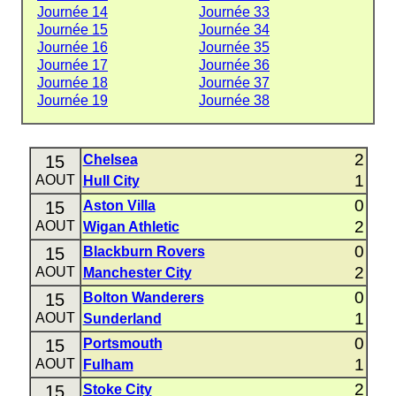
Journée 14
Journée 33
Journée 15
Journée 34
Journée 16
Journée 35
Journée 17
Journée 36
Journée 18
Journée 37
Journée 19
Journée 38
2
15
Chelsea
1
AOUT
Hull City
0
15
Aston Villa
2
AOUT
Wigan Athletic
0
15
Blackburn Rovers
2
AOUT
Manchester City
0
15
Bolton Wanderers
1
AOUT
Sunderland
0
15
Portsmouth
1
AOUT
Fulham
2
15
Stoke City