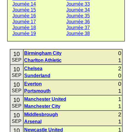
Journée 14
Journée 33
Journée 15
Journée 34
Journée 16
Journée 35
Journée 17
Journée 36
Journée 18
Journée 37
Journée 19
Journée 38
0
10
Birmingham City
1
SEP
Charlton Athletic
2
10
Chelsea
0
SEP
Sunderland
0
10
Everton
1
SEP
Portsmouth
1
10
Manchester United
1
SEP
Manchester City
2
10
Middlesbrough
1
SEP
Arsenal
1
10
Newcastle United