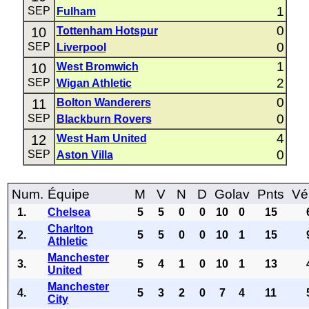
1
SEP
Fulham
0
10
Tottenham Hotspur
0
SEP
Liverpool
1
10
West Bromwich
2
SEP
Wigan Athletic
0
11
Bolton Wanderers
0
SEP
Blackburn Rovers
4
12
West Ham United
0
SEP
Aston Villa
Num.
Équipe
M
V
N
D
Golav
Pnts
Vé
1.
Chelsea
5
5
0
0
10
0
15
Charlton
2.
5
5
0
0
10
1
15
Athletic
Manchester
3.
5
4
1
0
10
1
13
United
Manchester
4.
5
3
2
0
7
4
11
City