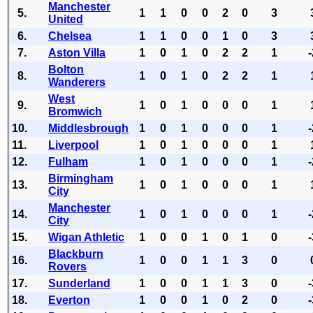
Manchester
5.
1
1
0
0
2
0
3
United
6.
Chelsea
1
1
0
0
1
0
3
7.
Aston Villa
1
0
1
0
2
2
1
Bolton
8.
1
0
1
0
2
2
1
Wanderers
West
9.
1
0
1
0
0
0
1
Bromwich
10.
Middlesbrough
1
0
1
0
0
0
1
11.
Liverpool
1
0
1
0
0
0
1
12.
Fulham
1
0
1
0
0
0
1
Birmingham
13.
1
0
1
0
0
0
1
City
Manchester
14.
1
0
1
0
0
0
1
City
15.
Wigan Athletic
1
0
0
1
0
1
0
Blackburn
16.
1
0
0
1
1
3
0
Rovers
17.
Sunderland
1
0
0
1
1
3
0
18.
Everton
1
0
0
1
0
2
0