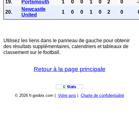
19.
Portsmouth
1
0
0
1
0
2
0
Newcastle
20.
1
0
0
1
0
2
0
United
Utilisez les liens dans le panneau de gauche pour obtenir
des résultats supplémentaires, calendriers et tableaux de
classement sur le football.
Retour à la page principale
© 2026 fr.goobix.com |
Votre avis
|
Charte de confidentialité