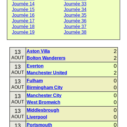
Journée 14
Journée 33
Journée 15
Journée 34
Journée 16
Journée 35
Journée 17
Journée 36
Journée 18
Journée 37
Journée 19
Journée 38
2
13
Aston Villa
2
AOUT
Bolton Wanderers
0
13
Everton
2
AOUT
Manchester United
0
13
Fulham
0
AOUT
Birmingham City
0
13
Manchester City
0
AOUT
West Bromwich
0
13
Middlesbrough
0
AOUT
Liverpool
0
13
Portsmouth