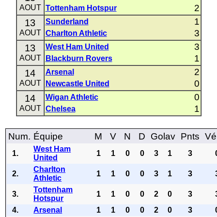
2
AOUT
Tottenham Hotspur
1
13
Sunderland
3
AOUT
Charlton Athletic
3
13
West Ham United
1
AOUT
Blackburn Rovers
2
14
Arsenal
0
AOUT
Newcastle United
0
14
Wigan Athletic
1
AOUT
Chelsea
Num.
Équipe
M
V
N
D
Golav
Pnts
Vé
West Ham
1.
1
1
0
0
3
1
3
United
Charlton
2.
1
1
0
0
3
1
3
Athletic
Tottenham
3.
1
1
0
0
2
0
3
Hotspur
4.
Arsenal
1
1
0
0
2
0
3