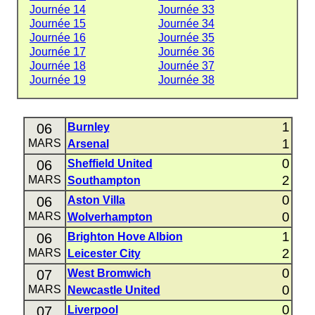
Journée 14
Journée 33
Journée 15
Journée 34
Journée 16
Journée 35
Journée 17
Journée 36
Journée 18
Journée 37
Journée 19
Journée 38
1
06
Burnley
1
MARS
Arsenal
0
06
Sheffield United
2
MARS
Southampton
0
06
Aston Villa
0
MARS
Wolverhampton
1
06
Brighton Hove Albion
2
MARS
Leicester City
0
07
West Bromwich
0
MARS
Newcastle United
0
07
Liverpool