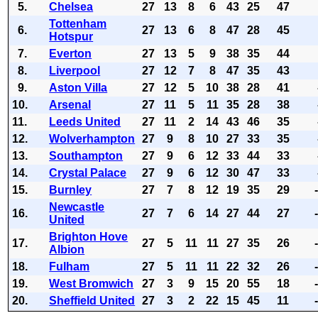
5.
Chelsea
27
13
8
6
43
25
47
Tottenham
6.
27
13
6
8
47
28
45
Hotspur
7.
Everton
27
13
5
9
38
35
44
8.
Liverpool
27
12
7
8
47
35
43
9.
Aston Villa
27
12
5
10
38
28
41
10.
Arsenal
27
11
5
11
35
28
38
11.
Leeds United
27
11
2
14
43
46
35
12.
Wolverhampton
27
9
8
10
27
33
35
13.
Southampton
27
9
6
12
33
44
33
14.
Crystal Palace
27
9
6
12
30
47
33
15.
Burnley
27
7
8
12
19
35
29
Newcastle
16.
27
7
6
14
27
44
27
United
Brighton Hove
17.
27
5
11
11
27
35
26
Albion
18.
Fulham
27
5
11
11
22
32
26
19.
West Bromwich
27
3
9
15
20
55
18
20.
Sheffield United
27
3
2
22
15
45
11