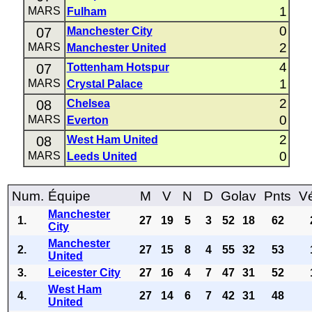
1
MARS
Fulham
0
07
Manchester City
2
MARS
Manchester United
4
07
Tottenham Hotspur
1
MARS
Crystal Palace
2
08
Chelsea
0
MARS
Everton
2
08
West Ham United
0
MARS
Leeds United
Num.
Équipe
M
V
N
D
Golav
Pnts
Vé
Manchester
1.
27
19
5
3
52
18
62
City
Manchester
2.
27
15
8
4
55
32
53
United
3.
Leicester City
27
16
4
7
47
31
52
West Ham
4.
27
14
6
7
42
31
48
United