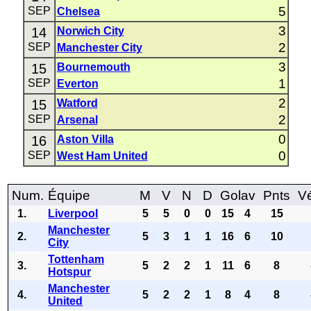
5
SEP
Chelsea
3
14
Norwich City
2
SEP
Manchester City
3
15
Bournemouth
1
SEP
Everton
2
15
Watford
2
SEP
Arsenal
0
16
Aston Villa
0
SEP
West Ham United
Num.
Équipe
M
V
N
D
Golav
Pnts
Vé
1.
Liverpool
5
5
0
0
15
4
15
Manchester
2.
5
3
1
1
16
6
10
City
Tottenham
3.
5
2
2
1
11
6
8
Hotspur
Manchester
4.
5
2
2
1
8
4
8
United