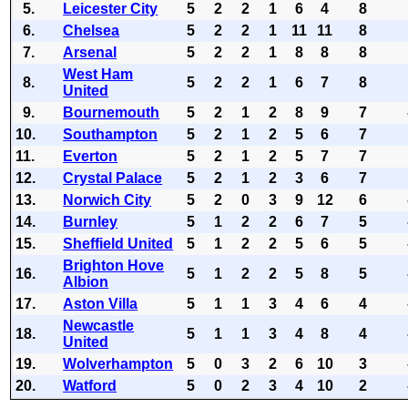
5.
Leicester City
5
2
2
1
6
4
8
6.
Chelsea
5
2
2
1
11
11
8
7.
Arsenal
5
2
2
1
8
8
8
West Ham
8.
5
2
2
1
6
7
8
United
9.
Bournemouth
5
2
1
2
8
9
7
10.
Southampton
5
2
1
2
5
6
7
11.
Everton
5
2
1
2
5
7
7
12.
Crystal Palace
5
2
1
2
3
6
7
13.
Norwich City
5
2
0
3
9
12
6
14.
Burnley
5
1
2
2
6
7
5
15.
Sheffield United
5
1
2
2
5
6
5
Brighton Hove
16.
5
1
2
2
5
8
5
Albion
17.
Aston Villa
5
1
1
3
4
6
4
Newcastle
18.
5
1
1
3
4
8
4
United
19.
Wolverhampton
5
0
3
2
6
10
3
20.
Watford
5
0
2
3
4
10
2