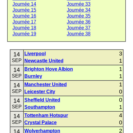
Journée 14
Journée 33
Journée 15
Journée 34
Journée 16
Journée 35
Journée 17
Journée 36
Journée 18
Journée 37
Journée 19
Journée 38
3
14
Liverpool
1
SEP
Newcastle United
1
14
Brighton Hove Albion
1
SEP
Burnley
1
14
Manchester United
0
SEP
Leicester City
0
14
Sheffield United
1
SEP
Southampton
4
14
Tottenham Hotspur
0
SEP
Crystal Palace
2
14
Wolverhampton