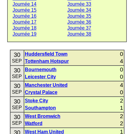
Journée 14
Journée 33
Journée 15
Journée 34
Journée 16
Journée 35
Journée 17
Journée 36
Journée 18
Journée 37
Journée 19
Journée 38
0
30
Huddersfield Town
4
SEP
Tottenham Hotspur
0
30
Bournemouth
0
SEP
Leicester City
4
30
Manchester United
0
SEP
Crystal Palace
2
30
Stoke City
1
SEP
Southampton
2
30
West Bromwich
2
SEP
Watford
1
30
West Ham United