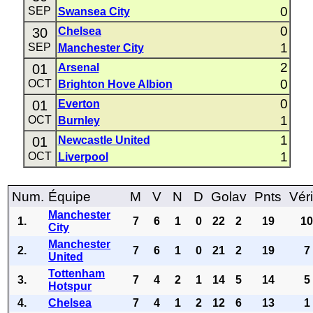
0
SEP
Swansea City
0
30
Chelsea
1
SEP
Manchester City
2
01
Arsenal
0
OCT
Brighton Hove Albion
0
01
Everton
1
OCT
Burnley
1
01
Newcastle United
1
OCT
Liverpool
Num.
Équipe
M
V
N
D
Golav
Pnts
Véri
Manchester
1.
7
6
1
0
22
2
19
1
City
Manchester
2.
7
6
1
0
21
2
19
7
United
Tottenham
3.
7
4
2
1
14
5
14
5
Hotspur
4.
Chelsea
7
4
1
2
12
6
13
1