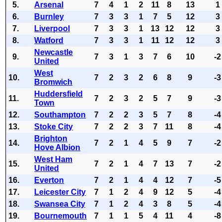
5.
Arsenal
7
4
1
2
11
8
13
1
6.
Burnley
7
3
3
1
7
5
12
3
7.
Liverpool
7
3
3
1
13
12
12
3
8.
Watford
7
3
3
1
11
12
12
3
Newcastle
9.
7
3
1
3
7
6
10
-2
United
West
10.
7
2
3
2
6
8
9
-3
Bromwich
Huddersfield
11.
7
2
3
2
5
7
9
-3
Town
12.
Southampton
7
2
2
3
5
7
8
-4
13.
Stoke City
7
2
2
3
7
11
8
-4
Brighton
14.
7
2
1
4
5
9
7
-2
Hove Albion
West Ham
15.
7
2
1
4
7
13
7
-2
United
16.
Everton
7
2
1
4
4
12
7
-5
17.
Leicester City
7
1
2
4
9
12
5
-4
18.
Swansea City
7
1
2
4
3
8
5
-4
19.
Bournemouth
7
1
1
5
4
11
4
-8