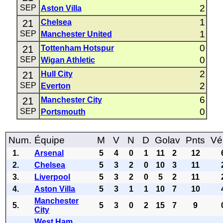
2
SEP
Aston Villa
1
21
Chelsea
1
SEP
Manchester United
0
21
Tottenham Hotspur
0
SEP
Wigan Athletic
2
21
Hull City
2
SEP
Everton
6
21
Manchester City
0
SEP
Portsmouth
Num.
Équipe
M
V
N
D
Golav
Pnts
Vé
1.
Arsenal
5
4
0
1
11
2
12
2.
Chelsea
5
3
2
0
10
3
11
3.
Liverpool
5
3
2
0
5
2
11
4.
Aston Villa
5
3
1
1
10
7
10
Manchester
5.
5
3
0
2
15
7
9
City
West Ham