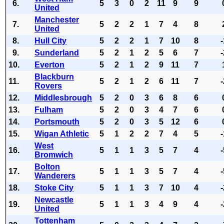
6.
5
3
0
2
11
9
9
United
Manchester
7.
5
2
2
1
7
4
8
United
8.
Hull City
5
2
2
1
7
10
8
9.
Sunderland
5
2
1
2
5
6
7
10.
Everton
5
2
1
2
9
11
7
Blackburn
11.
5
2
1
2
6
11
7
Rovers
12.
Middlesbrough
5
2
0
3
6
8
6
13.
Fulham
5
2
0
3
4
7
6
14.
Portsmouth
5
2
0
3
5
12
6
15.
Wigan Athletic
5
1
2
2
7
4
5
West
16.
5
1
1
3
5
7
4
Bromwich
Bolton
17.
5
1
1
3
5
7
4
Wanderers
18.
Stoke City
5
1
1
3
7
10
4
Newcastle
19.
5
1
1
3
4
9
4
United
Tottenham