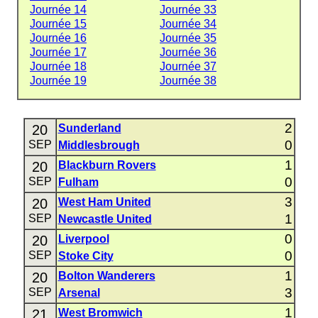
Journée 14
Journée 33
Journée 15
Journée 34
Journée 16
Journée 35
Journée 17
Journée 36
Journée 18
Journée 37
Journée 19
Journée 38
2
20
Sunderland
0
SEP
Middlesbrough
1
20
Blackburn Rovers
0
SEP
Fulham
3
20
West Ham United
1
SEP
Newcastle United
0
20
Liverpool
0
SEP
Stoke City
1
20
Bolton Wanderers
3
SEP
Arsenal
1
21
West Bromwich