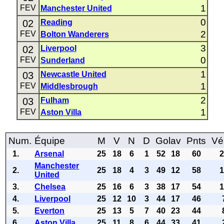
1
FEV
Manchester United
0
02
Reading
2
FEV
Bolton Wanderers
3
02
Liverpool
0
FEV
Sunderland
1
03
Newcastle United
1
FEV
Middlesbrough
2
03
Fulham
1
FEV
Aston Villa
Num.
Équipe
M
V
N
D
Golav
Pnts
Vé
1.
Arsenal
25
18
6
1
52
18
60
Manchester
2.
25
18
4
3
49
12
58
United
3.
Chelsea
25
16
6
3
38
17
54
4.
Liverpool
25
12
10
3
44
17
46
5.
Everton
25
13
5
7
40
23
44
6.
Aston Villa
25
11
8
6
44
33
41