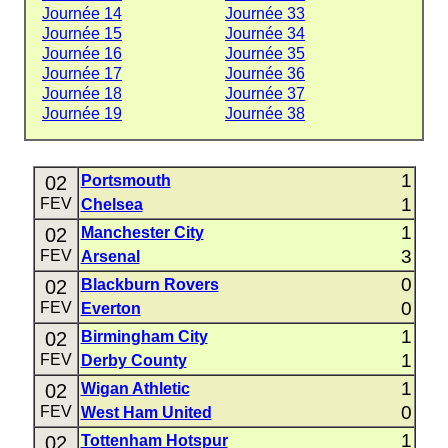
Journée 14
Journée 33
Journée 15
Journée 34
Journée 16
Journée 35
Journée 17
Journée 36
Journée 18
Journée 37
Journée 19
Journée 38
1
02
Portsmouth
1
FEV
Chelsea
1
02
Manchester City
3
FEV
Arsenal
0
02
Blackburn Rovers
0
FEV
Everton
1
02
Birmingham City
1
FEV
Derby County
1
02
Wigan Athletic
0
FEV
West Ham United
1
02
Tottenham Hotspur