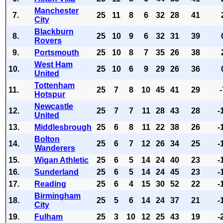
Manchester
7.
25
11
8
6
32
28
41
City
Blackburn
8.
25
10
9
6
32
31
39
Rovers
9.
Portsmouth
25
10
8
7
35
26
38
West Ham
10.
25
10
6
9
29
26
36
United
Tottenham
11.
25
7
8
10
45
41
29
Hotspur
Newcastle
12.
25
7
7
11
28
43
28
-
United
13.
Middlesbrough
25
6
8
11
22
38
26
-
Bolton
14.
25
6
7
12
26
34
25
-
Wanderers
15.
Wigan Athletic
25
6
5
14
24
40
23
-
16.
Sunderland
25
6
5
14
24
45
23
-
17.
Reading
25
6
4
15
30
52
22
-
Birmingham
18.
25
5
6
14
24
37
21
-
City
19.
Fulham
25
3
10
12
25
43
19
-