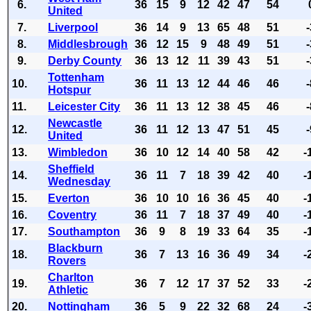
6.
36
15
9
12
42
47
54
United
7.
Liverpool
36
14
9
13
65
48
51
8.
Middlesbrough
36
12
15
9
48
49
51
9.
Derby County
36
13
12
11
39
43
51
Tottenham
10.
36
11
13
12
44
46
46
Hotspur
11.
Leicester City
36
11
13
12
38
45
46
Newcastle
12.
36
11
12
13
47
51
45
United
13.
Wimbledon
36
10
12
14
40
58
42
-
Sheffield
14.
36
11
7
18
39
42
40
-
Wednesday
15.
Everton
36
10
10
16
36
45
40
-
16.
Coventry
36
11
7
18
37
49
40
-
17.
Southampton
36
9
8
19
33
64
35
-
Blackburn
18.
36
7
13
16
36
49
34
-
Rovers
Charlton
19.
36
7
12
17
37
52
33
-
Athletic
20.
Nottingham
36
5
9
22
32
68
24
-