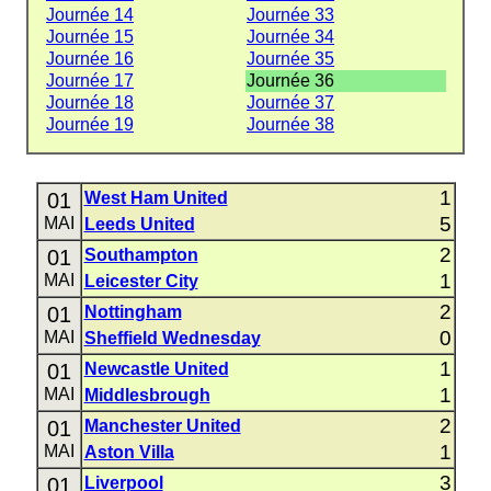
Journée 14
Journée 33
Journée 15
Journée 34
Journée 16
Journée 35
Journée 17
Journée 36
Journée 18
Journée 37
Journée 19
Journée 38
1
01
West Ham United
5
MAI
Leeds United
2
01
Southampton
1
MAI
Leicester City
2
01
Nottingham
0
MAI
Sheffield Wednesday
1
01
Newcastle United
1
MAI
Middlesbrough
2
01
Manchester United
1
MAI
Aston Villa
3
01
Liverpool