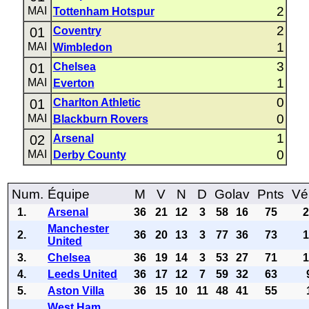
2
MAI
Tottenham Hotspur
2
01
Coventry
1
MAI
Wimbledon
3
01
Chelsea
1
MAI
Everton
0
01
Charlton Athletic
0
MAI
Blackburn Rovers
1
02
Arsenal
0
MAI
Derby County
Num.
Équipe
M
V
N
D
Golav
Pnts
Vé
1.
Arsenal
36
21
12
3
58
16
75
Manchester
2.
36
20
13
3
77
36
73
United
3.
Chelsea
36
19
14
3
53
27
71
4.
Leeds United
36
17
12
7
59
32
63
5.
Aston Villa
36
15
10
11
48
41
55
West Ham